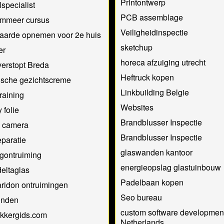
Printontwerp
lspecialist
PCB assemblage
ammeer cursus
Veiligheidinspectie
aarde opnemen voor 2e huis
sketchup
er
horeca afzuiging utrecht
verstopt Breda
Heftruck kopen
ische gezichtscreme
Linkbuilding Belgie
training
Websites
 folie
Brandblusser Inspectie
o camera
Brandblusser Inspectie
eparatie
glaswanden kantoor
gontruiming
energieopslag glastuinbouw
deltaglas
Padelbaan kopen
ridon ontruimingen
Seo bureau
nden
custom software developmen
kkergids.com
Netherlands