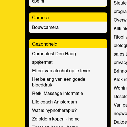
cpe nl
Sleute
progr
Camera
Overw
Bouwcamera
Klik hi
Riool 
Gezondheid
biolog
Coronatest Den Haag
sales 
spijkermat
privacy
Effect van alcohol op je lever
Brinn
Het belang van een goede
Klok r
bloeddruk
Wonin
Reiki Massage Informatie
IJssel
Life coach Amsterdam
Van pa
Wat is hypnotherapie?
nepwo
Zolpidem kopen - home
Dakde