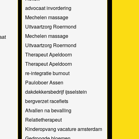
advocaat invordering
Mechelen massage
Uitvaartzorg Roermond
Mechelen massage
aat
Uitvaartzorg Roermond
Therapeut Apeldoorn
Therapeut Apeldoorn
re-integratie burnout
Pauloboer Assen
dakdekkersbedrijf ijsselstein
bergverzet racefiets
Afvallen na bevalling
Relatietherapeut
Kinderopvang vacature amsterdam
Gedroogde bloemen