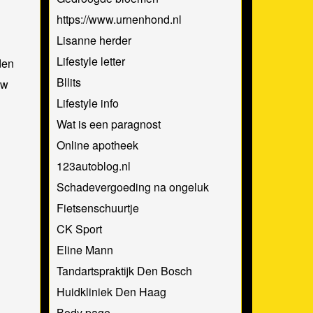
https://www.urnenhond.nl
Lisanne herder
Lifestyle letter
den
Bllits
nw
Lifestyle info
Wat is een paragnost
Online apotheek
123autoblog.nl
Schadevergoeding na ongeluk
Fietsenschuurtje
CK Sport
Eline Mann
Tandartspraktijk Den Bosch
Huidkliniek Den Haag
Body page