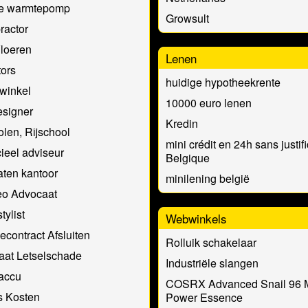
de warmtepomp
Growsult
ractor
loeren
Lenen
ors
huidige hypotheekrente
winkel
10000 euro lenen
signer
Kredin
olen, Rijschool
mini crédit en 24h sans justifi
ieel adviseur
Belgique
ten kantoor
minilening belgië
eo Advocaat
tylist
Webwinkels
econtract Afsluiten
Rolluik schakelaar
aat Letselschade
Industriële slangen
accu
COSRX Advanced Snail 96 
s Kosten
Power Essence