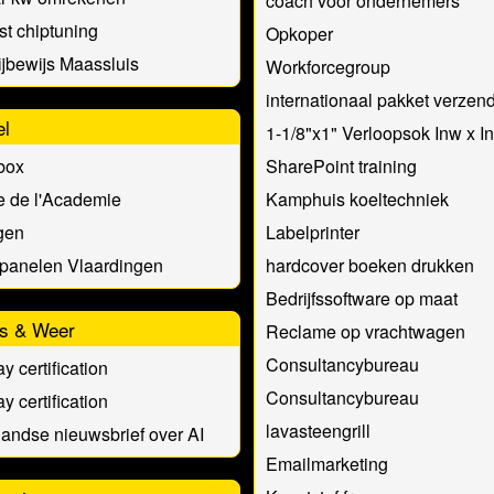
coach voor ondernemers
st chiptuning
Opkoper
ijbewijs Maassluis
Workforcegroup
internationaal pakket verzen
el
1-1/8"x1" Verloopsok Inw x I
box
SharePoint training
e de l'Academie
Kamphuis koeltechniek
gen
Labelprinter
panelen Vlaardingen
hardcover boeken drukken
Bedrijfssoftware op maat
s & Weer
Reclame op vrachtwagen
Consultancybureau
y certification
Consultancybureau
y certification
lavasteengrill
andse nieuwsbrief over AI
Emailmarketing