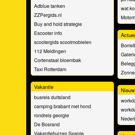
Adblue tanken
wat ko
ZZPergids.nl
Motorr
Buy and hold strategie
Escooter info
Actue
scootergids scootmobielen
Borrel
112 Meldingen
Galeri
Cortenstaal bloembak
Beleg
Taxi Rotterdam
Zonne
Vakantie
Nieuw
busreis duitsland
workda
camping brabant met hond
workda
rondreis georgie
Nederl
De Bosrand
Vakantiehuizen Spanje