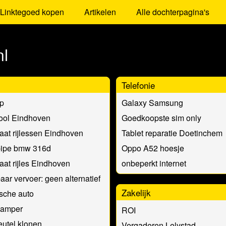
Linktegoed kopen
Artikelen
Alle dochterpagina's
nl
Telefonie
ip
Galaxy Samsung
ool Eindhoven
Goedkoopste sim only
at rijlessen Eindhoven
Tablet reparatie Doetinchem
ipe bmw 316d
Oppo A52 hoesje
at rijles Eindhoven
onbeperkt internet
ar vervoer: geen alternatief
Zakelijk
ische auto
amper
ROI
eutel klonen
Vergaderen Lelystad