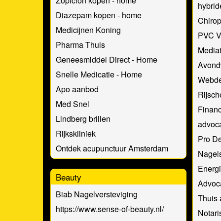
Zopiclon kopen - home
hybri
Diazepam kopen - home
Chirop
Medicijnen Koning
PVC V
Pharma Thuis
Mediat
Geneesmiddel Direct - Home
Avond
Snelle Medicatie - Home
Webde
Apo aanbod
Rijsch
Med Snel
Financ
Lindberg brillen
advoca
Rijkskliniek
Pro D
Ontdek acupunctuur Amsterdam
Nagels
Energi
Beauty
Advoc
Biab Nagelversteviging
Thuis 
https://www.sense-of-beauty.nl/
Notari